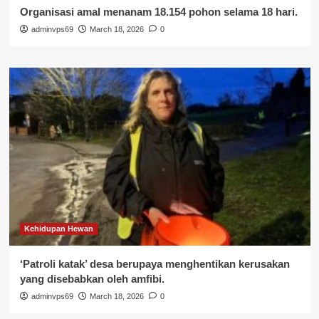
Organisasi amal menanam 18.154 pohon selama 18 hari.
adminvps69
March 18, 2026
0
Kehidupan Hewan
‘Patroli katak’ desa berupaya menghentikan kerusakan
yang disebabkan oleh amfibi.
adminvps69
March 18, 2026
0