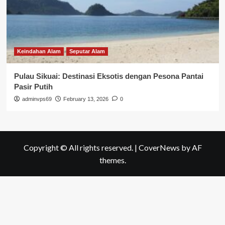
Keindahan Alam
Seputar Alam
Pulau Sikuai: Destinasi Eksotis dengan Pesona Pantai
Pasir Putih
adminvps69
February 13, 2026
0
Copyright © All rights reserved.
|
CoverNews
by AF
themes.