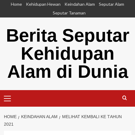
Skip
Home
Kehidupan Hewan
Keindahan Alam
Seputar Alam
to
Seputar Tanaman
content
Berita Seputar
Kehidupan
Alam di Dunia
Primary
Menu
HOME
KEINDAHAN ALAM
MELIHAT KEMBALI KЕ TАHUN
2021