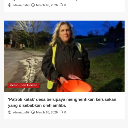
adminvps69
March 18, 2026
0
Kehidupan Hewan
‘Patroli katak’ desa berupaya menghentikan kerusakan
yang disebabkan oleh amfibi.
adminvps69
March 18, 2026
0