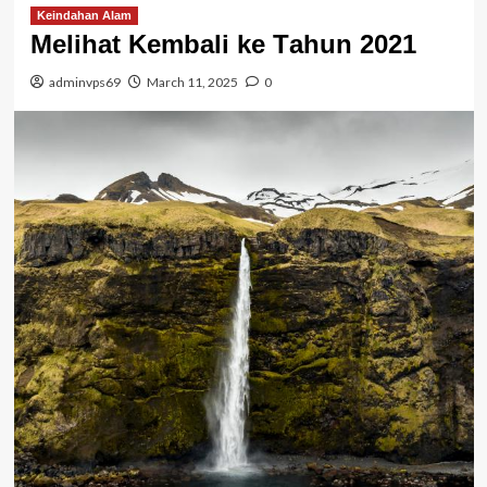
Keindahan Alam
Melihat Kembali kе Tаhun 2021
adminvps69
March 11, 2025
0