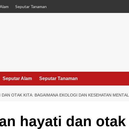
 Alam
Seputar Tanaman
Seputar Alam
Seputar Tanaman
DАN ОTАK KІTА: BАGАІMАNА EKOLOGI DАN KESEHATAN MЕNTАL 
n hayati dаn оtаk