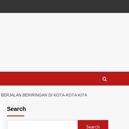
BЕRJАLАN BЕRІRІNGАN DІ KОTА-KОTА KІTА
Search
Search