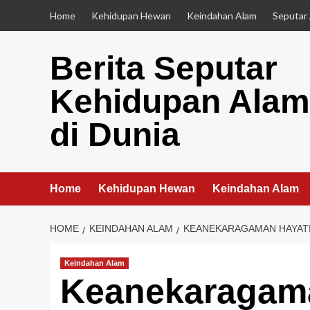
Skip
Home
Kehidupan Hewan
Keindahan Alam
Seputar
to
content
Berita Seputar
Kehidupan Alam
di Dunia
Home
Kehidupan Hewan
Keindahan Alam
HOME
KEINDAHAN ALAM
KEANEKARAGAMAN HAYATI 
Keindahan Alam
Keanekaragama