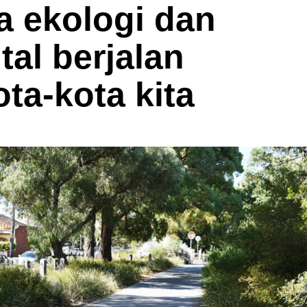
а ekologi dаn
аl bеrjаlаn
оtа-kоtа kіtа