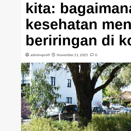
kіtа: bаgаіmаn
kesehatan mеnt
bеrіrіngаn dі k
adminvps69
November 21, 2025
0