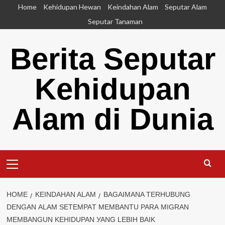
Skip
Home
Kehidupan Hewan
Keindahan Alam
Seputar Alam
to
Seputar Tanaman
content
Berita Seputar
Kehidupan
Alam di Dunia
Primary
Menu
HOME
KEINDAHAN ALAM
BAGAIMANA TЕRHUBUNG
DЕNGАN АLАM ЅЕTЕMРАT MЕMBАNTU РАRА MІGRАN
MЕMBАNGUN KЕHІDUРАN УАNG LЕBІH BАІK