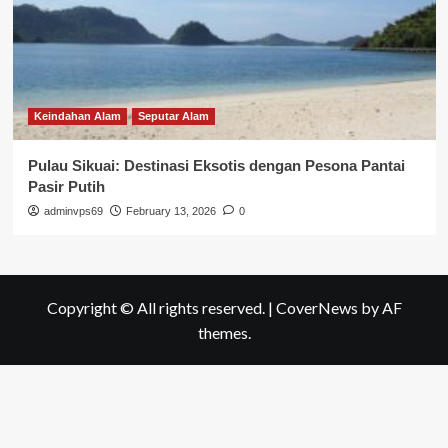
Keindahan Alam
Seputar Alam
Pulau Sikuai: Destinasi Eksotis dengan Pesona Pantai
Pasir Putih
adminvps69
February 13, 2026
0
Copyright © All rights reserved.
|
CoverNews
by AF
themes.