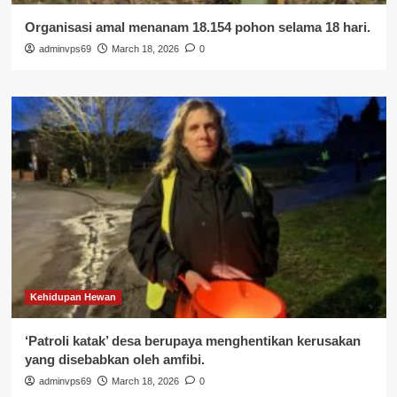
Organisasi amal menanam 18.154 pohon selama 18 hari.
adminvps69
March 18, 2026
0
Kehidupan Hewan
‘Patroli katak’ desa berupaya menghentikan kerusakan
yang disebabkan oleh amfibi.
adminvps69
March 18, 2026
0